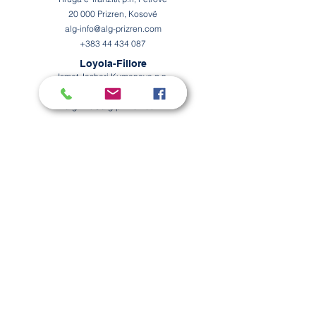
20 000 Prizren, Kosovë
alg-info@alg-prizren.com
+383 44 434 087
Loyola-Fillore
Ismet Jashari Kumanova p.n.
20 000 Prizren, Kosovë
alg-info@alg-prizren.com
+383 44 827 909
Loyola-Profesionale
Rruga e Tranzitit p.n, Petrovë
20 000 Prizren, Kosovë
loyola.profesionale@alg-prizren.com
+383 44
141
805
Na ndiqni
Facebook Loyola-Gymnasium
Facebook Loyola-Fillore
Facebook Loyola-Profesionale
Instagram Loyola-Gymnasium