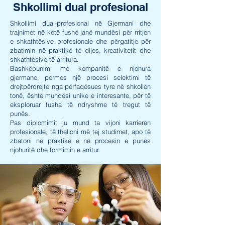
Shkollimi dual profesional
Shkollimi dual-profesional në Gjermani dhe
trajnimet në këtë fushë janë mundësi për rritjen
e shkathtësive profesionale dhe përgatitje për
zbatimin në praktikë të dijes, kreativitetit dhe
shkathtësive të arritura.
Bashkëpunimi me kompanitë e njohura
gjermane, përmes një procesi selektimi të
drejtpërdrejtë nga përfaqësues tyre në shkollën
tonë, është mundësi unike e interesante, për të
eksploruar fusha të ndryshme të tregut të
punës.
Pas diplomimit ju mund ta vijoni karrierën
profesionale, të thelloni më tej studimet, apo të
zbatoni në praktikë e në procesin e punës
njohuritë dhe formimin e arritur.