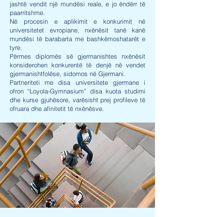
jashtë vendit një mundësi reale, e jo ëndërr të
paarritshme.
Në procesin e aplikimit e konkurimit në
universitetet evropiane, nxënësit tanë kanë
mundësi të barabarta me bashkëmoshatarët e
tyre.
Përmes diplomës së gjermanishtes nxënësit
konsiderohen konkurentë të denjë në vendet
gjermanishtfolëse, sidomos në Gjermani.
Partneriteti me disa universitete gjermane i
ofron “Loyola-Gymnasium” disa kuota studimi
dhe kurse gjuhësore, varësisht prej profileve të
ofruara dhe afinitetit të nxënësve.