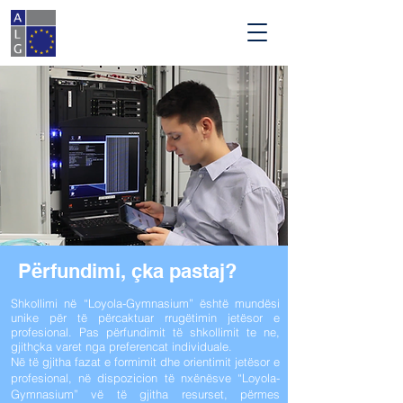
Përfundimi, çka pastaj?
Shkollimi në “Loyola-Gymnasium” është mundësi
unike për të përcaktuar rrugëtimin jetësor e
profesional. Pas përfundimit të shkollimit te ne,
gjithçka varet nga preferencat individuale.
Në të gjitha fazat e formimit dhe orientimit jetësor e
profesional, në dispozicion të nxënësve “Loyola-
Gymnasium” vë të gjitha resurset, përmes