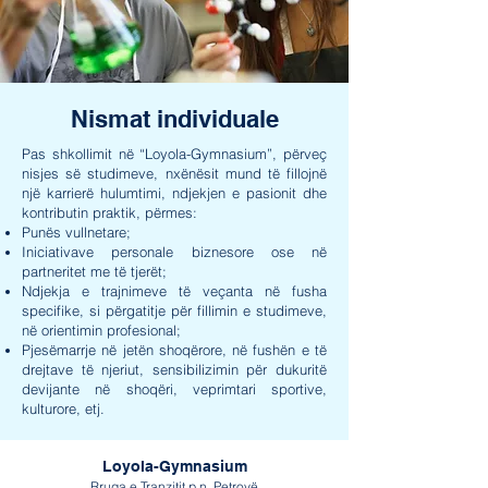
Nismat individuale
Pas shkollimit në “Loyola-Gymnasium”, përveç
nisjes së studimeve, nxënësit mund të fillojnë
një karrierë hulumtimi, ndjekjen e pasionit dhe
kontributin praktik, përmes:
Punës vullnetare;
Iniciativave personale biznesore ose në
partneritet me të tjerët;
Ndjekja e trajnimeve të veçanta në fusha
specifike, si përgatitje për fillimin e studimeve,
në orientimin profesional;
Pjesëmarrje në jetën shoqërore, në fushën e të
drejtave të njeriut, sensibilizimin për dukuritë
devijante në shoqëri, veprimtari sportive,
kulturore, etj.
Loyola-Gymnasium
Rruga e Tranzitit p.n, Petrovë