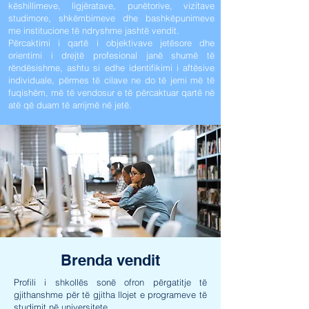
këshillimeve, ligjëratave, punëtorive, vizitave
studimore, shkëmbimeve dhe bashkëpunimeve
me institucione të ndryshme jashtë vendit.
Përcaktimi i qartë i objektivave jetësore dhe
orientimi i drejtë profesional janë shumë të
rëndësishme, ashtu si edhe identifikimi i aftësive
individuale, përmes të cilave ne do të jemi më të
fuqishëm, më të vendosur e të përcaktuar qartë në
atë që duam të arrijmë në jetë.
Brenda vendit
Profili i shkollës sonë ofron përgatitje të
gjithanshme për të gjitha llojet e programeve të
studimit në universitete.