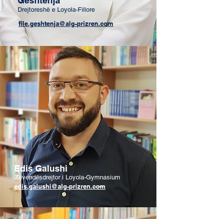
Gështenja
Drejtoreshë e Loyola-Fillore
file.geshtenja@alg-prizren.com
Edis Galushi
Zëvendësdrejtor i
Loyola-Gymnasium
edis.galushi@alg-prizren.com