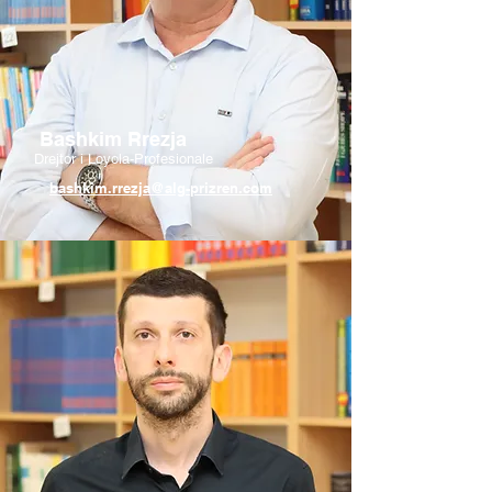
Bashkim Rrezja
Drejtor i Loyola-Profesionale
bashkim.rrezja@alg-prizren.com