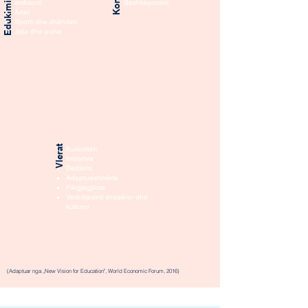
ambienti
Bashkëpunimi
Artet
Sporti dhe shëndeti
Jeta dhe puna
Vlerat
Kurioziteti
Iniciativa
Dedikimi
Adaptueshmëria
Përgjegjësia
Vetëdijesimi
shoqëror dhe
kulturor
(Adaptuar nga „New Vision for Education", World Economic Forum, 2016)