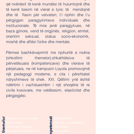
që nxënësit të kenë mundësi të hulumtojnë dhe
të kenë besim në vlerat e tyre; të mendojnë
dhe të flasin për vetveten; t’i njohin dhe t’u
përgjigjen paragjykimeve individuale dhe
institucionale. Të mos jenë paragjykues, në
baza gjinore, vend të origjinës, religjion, etnitet,
orientim seksual, status socio-ekonomik,
moshë dhe aftësi fizike dhe mentale.
Përmes bashkëveprimit me njohuritë e nxëna
(shkollimi themelor),shkathtësive të
përvetësuara (kompetencave) dhe vlerave të
përjetuara, ne në kampusin Loyola promovojmë
një pedagogji moderne, e cila i përshtatet
ndryshimeve të shek. XXI. Qëllimi ynë është
ndërtimi i vazhdueshëm i një shoqërie të re
civile kosovare, me vetëbesim, elasticitet dhe
përgjegjësi.
Edukimi themelor
Kompetencat
Gjuhët dhe komunikimi
Mendimi kritik
Matematika
Zgjidhja e problemeve
Shkencat natyrore
Kreativiteti
Shkencat shoqërore dhe
Komunikimi