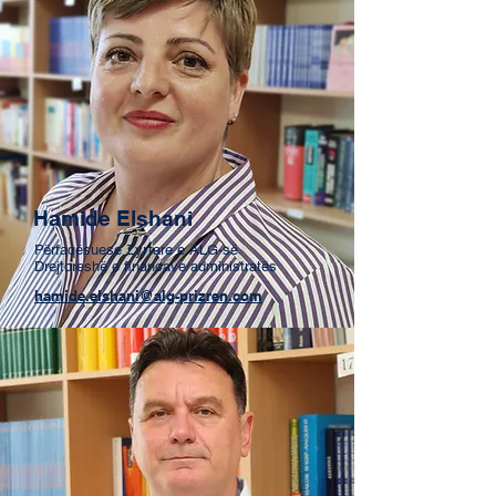
Hamide Elshani
Përfaqësuese Zyrtare e ALG-së
Drejtoreshë e financave/administratës
hamide.elshani@alg-prizren.com