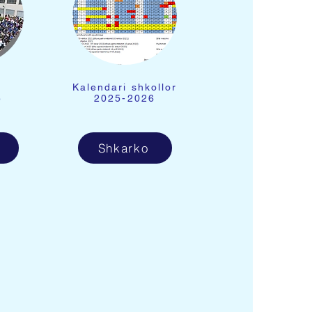
Kalendari shkollor
5
2025-2026
Shkarko