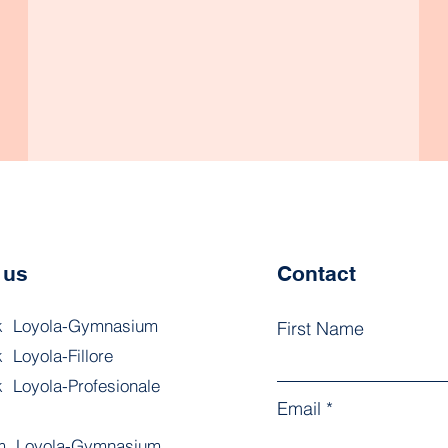
 us
Contact
k Loyola-Gymnasium
First Name
 Loyola-Fillore
ok
Loyola-Profesionale
Email
am Loyola-Gymnasium