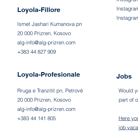
Instagram
Loyola-Fillore
Instagra
Ismet Jashari Kumanova pn
20 000 Prizren, Kosovo
alg-info@alg-prizren.com
+383 44 827 909
Loyola-Profesionale
Jobs
Rruga e Tranzitit pn, Petrovë
Would y
20 000 Prizren, Kosovo
part of 
alg-info@alg-prizren.com
+383 44 141 805
Here you
job vaca