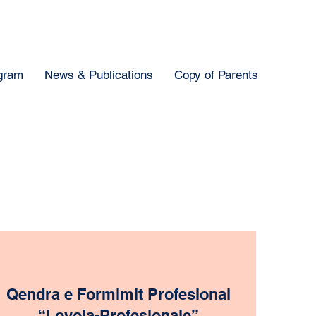
gram
News & Publications
Copy of Parents
Qendra e Formimit Profesional
“Loyola-Profesionale”