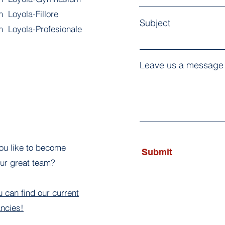
 Loyola-Fillore
Subject
m Loyola-Profesionale
Leave us a message 
ou like to become
Submit
our great team?
 can find our current
ncies!