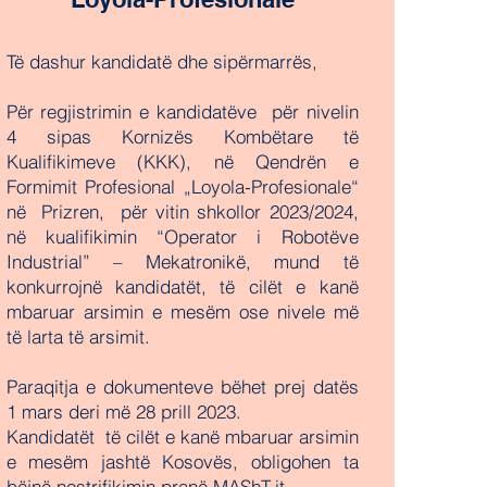
Të dashur kandidatë dhe sipërmarrës,
Për regjistrimin e kandidatëve për nivelin
4 sipas Kornizës Kombëtare të
Kualifikimeve (KKK), në Qendrën e
Formimit Profesional „Loyola-Profesionale“
në Prizren, për vitin shkollor 2023/2024,
në kualifikimin “Operator i Robotëve
Industrial” – Mekatronikë, mund të
konkurrojnë kandidatët, të cilët e kanë
mbaruar arsimin e mesëm ose nivele më
të larta të arsimit.
Paraqitja e dokumenteve bëhet prej datës
1 mars deri më 28 prill 2023.
Kandidatët të cilët e kanë mbaruar arsimin
e mesëm jashtë Kosovës, obligohen ta
bëjnë nostrifikimin pranë MAShT-it.