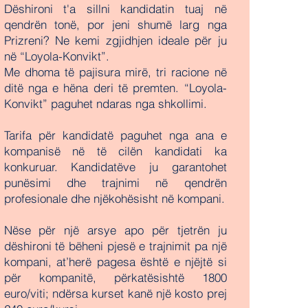
Dëshironi t'a sillni kandidatin tuaj në
qendrën tonë, por jeni shumë larg nga
Prizreni? Ne kemi zgjidhjen ideale për ju
në “Loyola-Konvikt”.
Me dhoma të pajisura mirë, tri racione në
ditë nga e hëna deri të premten. “Loyola-
Konvikt” paguhet ndaras nga shkollimi.
Tarifa për kandidatë paguhet nga ana e
kompanisë në të cilën kandidati ka
konkuruar. Kandidatëve ju garantohet
punësimi dhe trajnimi në qendrën
profesionale dhe njëkohësisht në kompani.
Nëse për një arsye apo për tjetrën ju
dëshironi të bëheni pjesë e trajnimit pa një
kompani, at’herë pagesa është e njëjtë si
për kompanitë, përkatësishtë 1800
euro/viti; ndërsa kurset kanë një kosto prej