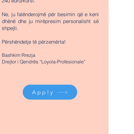
240 euro/kursi.
Ne, ju falënderojmë për besimin që e keni
dhënë dhe ju mirëpresim personalisht së
shpejti.
Përshëndetje të përzemërta!
Bashkim Rrezja
Drejtor i Qendrës “Loyola-Profesionale”
Apply