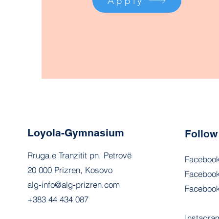
Apply
Loyola-Gymnasium
Follow
Rruga e Tranzitit pn, Petrovë
Faceboo
20 000 Prizren, Kosovo
Facebook
alg-info@alg-prizren.com
Facebo
+383 44 434 087
Instagr